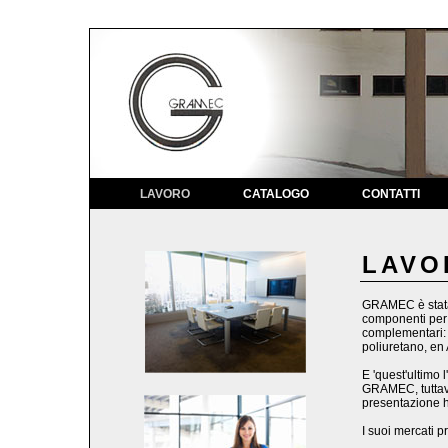
LAVORO
CATALOGO
CONTATTI
LAVO
GRAMEC è stata 
componenti per l
complementari: u
poliuretano, en 
E 'quest'ultimo 
GRAMEC, tuttavia
presentazione h
I suoi mercati p